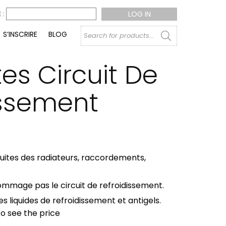
 :
Products
S’INSCRIRE
BLOG
search
tes Circuit De
issement
fuites des radiateurs, raccordements,
ommage pas le circuit de refroidissement.
s liquides de refroidissement et antigels.
to see the price